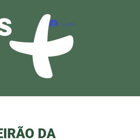
s
Login
A
EIRÃO DA